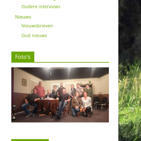
Oudere interviews
Nieuws
Nieuwsbrieven
Oud nieuws
Foto’s