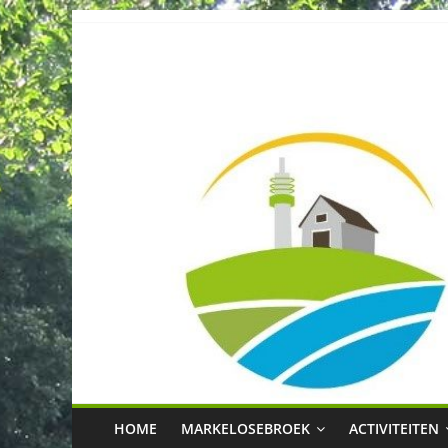
Spring
naar
Buurtvereniging
inhoud
Markelosebroe
HOME
MARKELOSEBROEK
ACTIVITEITEN