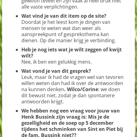
gewoon teveel en zijn vaak al heel druk met
alle vaste verplichtingen.
Wat vind je van dit item op de site?
Doordat je het leest kom je dingen van
mensen te weten wat dan weer als
aanspreekpunt of gespreksthema kan
dienen. Op die manier krijg je verbinding.
Heb je nog iets wat je wilt zeggen of kwijt
wilt?
Nee, ik ben een gelukkig mens.
Wat vond je van dit gesprek?
Leuk, maar ik had de vragen wel van tevoren
willen weten dan had ik over de antwoorden
na kunnen denken
. Wilco/Corine
: we doen
dit bewust niet, zodat je dan spontanere
antwoorden krijgt.
We hebben nog een vraag voor jouw van
Henk Bussink zijn vraag is: Mis je de
gezelligheid en de soep op 5 december
tijdens het schminken van Sint en Piet bij
de fam. Bussink niet??