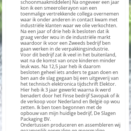
schoonmaakmiddelen) Na ongeveer een jaar
kon ik een smeerolierayon van een
toenmalige vertrekkende collega overnemen
waar ik onder anderen in contact kwam met
industriële klanten waar we olie verkochten.
Na een jaar of drie heb ik besloten dat ik
graag verder wou in de industriële markt
waardoor ik voor een Zweeds bedrijf ben
gaan werken in de verpakkingsindustrie.
Voor dit bedrijf zat ik veel in het buitenland,
wat na de komst van onze kinderen minder
leuk was. Na 12,5 jaar heb ik daarom
besloten geheel iets anders te gaan doen en
ben aan de slag gegaan bij een uitgeverij van
het technisch elektronica tijdschrift Elektor.
Hier heb ik 3 jaar gewerkt waarna ik werd
benadert door het Finse bedrijf Savopak of ik
de verkoop voor Nederland en België op wou
zetten. Ik ben toen begonnen met de
opbouw van mijn huidige bedrijf, De Slagen
Packaging BV.
Ondertussen produceren en assembleren wij
gezamenlijk eenmalige en meermalige