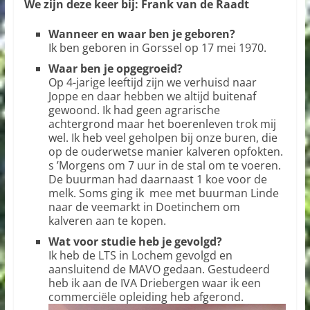
We zijn deze keer bij: Frank van de Raadt
Wanneer en waar ben je geboren?
Ik ben geboren in Gorssel op 17 mei 1970.
Waar ben je opgegroeid?
Op 4-jarige leeftijd zijn we verhuisd naar
Joppe en daar hebben we altijd buitenaf
gewoond. Ik had geen agrarische
achtergrond maar het boerenleven trok mij
wel. Ik heb veel geholpen bij onze buren, die
op de ouderwetse manier kalveren opfokten.
s ’Morgens om 7 uur in de stal om te voeren.
De buurman had daarnaast 1 koe voor de
melk. Soms ging ik mee met buurman Linde
naar de veemarkt in Doetinchem om
kalveren aan te kopen.
Wat voor studie heb je gevolgd?
Ik heb de LTS in Lochem gevolgd en
aansluitend de MAVO gedaan. Gestudeerd
heb ik aan de IVA Driebergen waar ik een
commerciële opleiding heb afgerond.