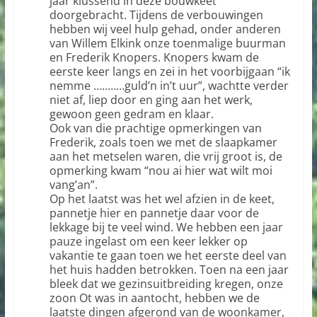
jaar klussend in deze bouwkeet
doorgebracht. Tijdens de verbouwingen
hebben wij veel hulp gehad, onder anderen
van Willem Elkink onze toenmalige buurman
en Frederik Knopers. Knopers kwam de
eerste keer langs en zei in het voorbijgaan “ik
nemme …..……guld’n in’t uur”, wachtte verder
niet af, liep door en ging aan het werk,
gewoon geen gedram en klaar.
Ook van die prachtige opmerkingen van
Frederik, zoals toen we met de slaapkamer
aan het metselen waren, die vrij groot is, de
opmerking kwam “nou ai hier wat wilt moi
vang’an”.
Op het laatst was het wel afzien in de keet,
pannetje hier en pannetje daar voor de
lekkage bij te veel wind. We hebben een jaar
pauze ingelast om een keer lekker op
vakantie te gaan toen we het eerste deel van
het huis hadden betrokken. Toen na een jaar
bleek dat we gezinsuitbreiding kregen, onze
zoon Ot was in aantocht, hebben we de
laatste dingen afgerond van de woonkamer,