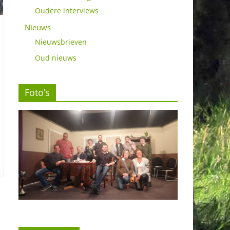
Oudere interviews
Nieuws
Nieuwsbrieven
Oud nieuws
Foto’s