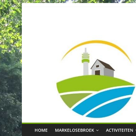
Spring
naar
Buurtvereniging
inhoud
Markelosebroe
HOME
MARKELOSEBROEK
ACTIVITEITEN