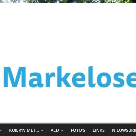
k
KUIER’N MET…
AED
FOTO’S
LINKS
NIEUWSBRI