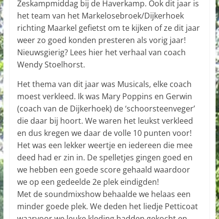
Zeskampmiddag bij de Haverkamp. Ook dit jaar is
het team van het Markelosebroek/Dijkerhoek
richting Maarkel gefietst om te kijken of ze dit jaar
weer zo goed konden presteren als vorig jaar!
Nieuwsgierig? Lees hier het verhaal van coach
Wendy Stoelhorst.
Het thema van dit jaar was Musicals, elke coach
moest verkleed. Ik was Mary Poppins en Gerwin
(coach van de Dijkerhoek) de ‘schoorsteenveger’
die daar bij hoort. We waren het leukst verkleed
en dus kregen we daar de volle 10 punten voor!
Het was een lekker weertje en iedereen die mee
deed had er zin in. De spelletjes gingen goed en
we hebben een goede score gehaald waardoor
we op een gedeelde 2e plek eindigden!
Met de soundmixshow behaalde we helaas een
minder goede plek. We deden het liedje Petticoat
waarvoor we leuke kleding hadden gekocht en