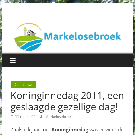
Spring
Buurtvereniging
naar
inhoud
Markelosebroek
Oud nieuws
Koninginnedag 2011, een
geslaagde gezellige dag!
11 mei 2011
Markelosebroek
Zoals elk jaar met
Koninginnedag
was er weer de