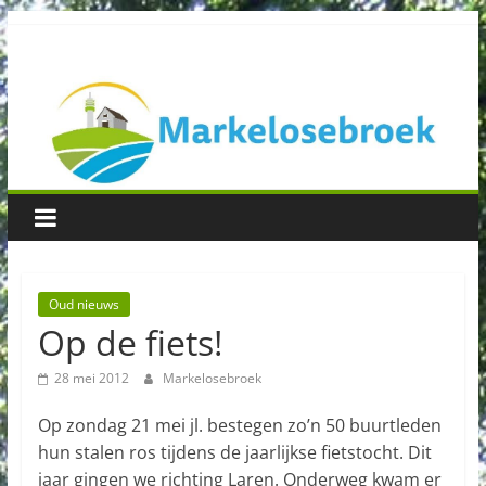
Spring
Buurtvereniging
naar
inhoud
Markelosebroek
Oud nieuws
Op de fiets!
28 mei 2012
Markelosebroek
Op zondag 21 mei jl. bestegen zo’n 50 buurtleden
hun stalen ros tijdens de jaarlijkse fietstocht. Dit
jaar gingen we richting Laren. Onderweg kwam er