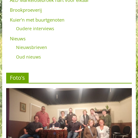
AED Markelosebroek hart voor elkaar
Brookproeverij
Kuier'n met buurtgenoten
Oudere interviews
Nieuws
Nieuwsbrieven
Oud nieuws
Foto’s