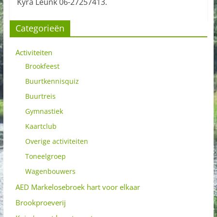
Kyra Leunk 06-27257413.
Categorieën
Activiteiten
Brookfeest
Buurtkennisquiz
Buurtreis
Gymnastiek
Kaartclub
Overige activiteiten
Toneelgroep
Wagenbouwers
AED Markelosebroek hart voor elkaar
Brookproeverij