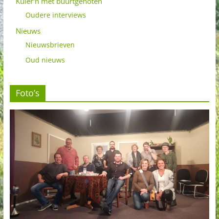
Kuier'n met buurtgenoten
Oudere interviews
Nieuws
Nieuwsbrieven
Oud nieuws
Foto’s