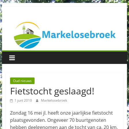
Spring
Buurtvereniging
naar
inhoud
Markelosebroek
Oud nieuws
Fietstocht geslaagd!
1 juni 2010
Markelosebroek
Zondag 16 mei jl. heeft onze jaarlijkse fietstocht
plaatsgevonden. Ongeveer 70 buurtgenoten
hebben deelgenomen aan de tocht van ca. 20 km.